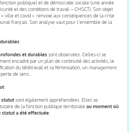
a fonction publique) et de démocratie sociale (une année
écurité et des conditions de travail – CHSCT).
Son objet
ue « ville et covid » renvoie aux conséquences de la crise
unal français.
S
on analyse vaut pour l’ensemble de la
 durables
profondes et durables
sont observées.
Celles-ci se
ement encadré par un plan de continuité des activités, le
ication du télétravail et sa féminisation, un
management
 perte de sens.
ut
 statut
sont également appréhendées.
Elles se
atutaire de la fonction publique territoriale
au moment où
statut a été effectuée
.