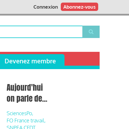
Connexion
Abonnez-vous
Devenez membre
Aujourd'hui
on parle de...
SciencesPo,
FO France travail,
SNPEA CFDT