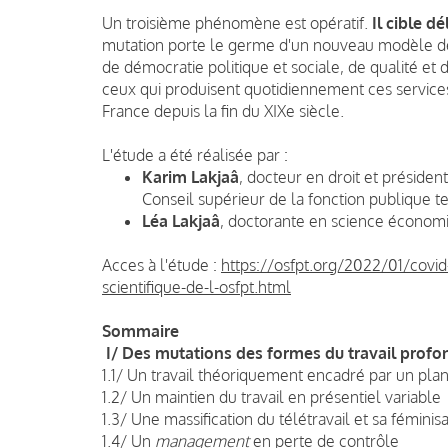
Un troisi
ème
phénomène est opératif.
Il cible d
mutation porte le germe d'un nouveau modèle de 
de démocratie politique et sociale, de qualité et 
ceux qui produisent quotidiennement ces services
France depuis la fin du XIXe siècle
.
L'étude a été réalisée par :
Karim Lakjaâ
, docteur en droit et président
Conseil supérieur de la fonction publique ter
Léa Lakjaâ
, doctorante en science économ
Acces à l'étude :
https://osfpt.org/2022/01/covid
scientifique-de-l-osfpt.html
Sommaire
I/ Des mutations des formes du travail profo
1.1/ Un travail théoriquement encadré par un plan 
1.2/ Un maintien du travail en présentiel variable
1.3/ Une massification du télétravail et sa féminis
1.4/ Un
management
en perte de contrôle