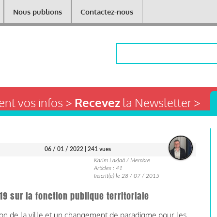
Nous publions
Contactez-nous
Rechercher
nt vos infos >
Recevez
la Newsletter >
06 / 01 / 2022
| 241 vues
Karim Lakjaâ / Membre
Articles : 41
Inscrit(e) le 28 / 07 / 2015
9 sur la fonction publique territoriale
on de la ville et un changement de paradigme pour les