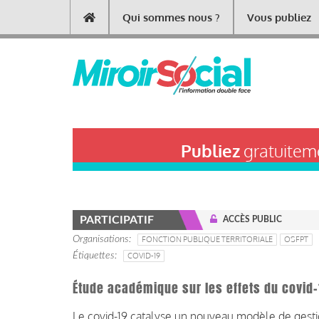
Aller
Qui sommes nous ?
Vous publiez
Main
au
contenu
navigation
principal
Publiez
gratuiteme
PARTICIPATIF
ACCÈS PUBLIC
Organisations
FONCTION PUBLIQUE TERRITORIALE
OSFPT
Étiquettes
COVID-19
Étude académique sur les effets du covid-1
Le covid-19 catalyse un nouveau modèle de gesti