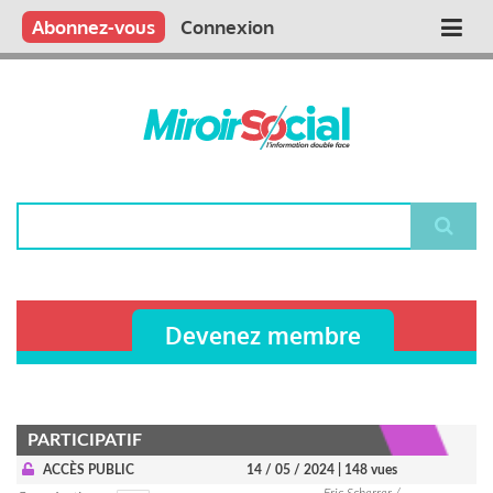
Aller
Qui sommes nous ?
Vous publiez
Nous publions
Contactez-nous
Abonnez-vous
Connexion
Main
au
contenu
navigation
principal
Rechercher
Devenez membre
PARTICIPATIF
ACCÈS PUBLIC
14 / 05 / 2024
| 148 vues
Eric Scherrer /