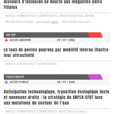
discours d’inclusion se heurte aux inégalités entre
Filiales
EMPLOI, FORMATION ET COMPÉTENCES
ORGANISATION DU TRAVAIL
PROTECTION SOCIALE
parrainé par
MNH
RELATIONS SOCIALES
BIP BIP
ACCÈS ABONNÉ
29 / 07 / 2026
Le taux de postes pourvus par mobilité interne illustre
leur attractivité
EMPLOI, FORMATION ET COMPÉTENCES
PARTICIPATIF
ACCÈS PUBLIC
28 / 07 / 2026
Anticipation technologique, transition écologique juste
et nouveaux droits : la stratégie du SNPEA-CFDT face
aux mutations du secteur de l’eau
EMPLOI, FORMATION ET COMPÉTENCES
RELATIONS SOCIALES