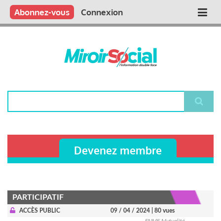
Aller
Qui sommes nous ?
Vous publiez
Nous publions
Contactez-nous
Abonnez-vous
Connexion
Main
au
contenu
navigation
principal
Rechercher
Devenez membre
PARTICIPATIF
ACCÈS PUBLIC
09 / 04 / 2024
| 80 vues
FNMF Mutualité