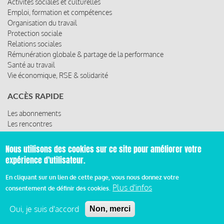
Activités sociales et culturelles
Emploi, formation et compétences
Organisation du travail
Protection sociale
Relations sociales
Rémunération globale & partage de la performance
Santé au travail
Vie économique, RSE & solidarité
ACCÈS RAPIDE
Les abonnements
Les rencontres
Les ressources
Nous utilisons des cookies sur ce site pour améliorer votre
expérience d'utilisateur.
© 2019 Miroir Social - Réalisé par
Cafffeine
En cliquant sur un lien de cette page, vous nous donnez votre
Plus d'infos
consentement de définir des cookies.
Mentions légales et condition générale d’utilisation et
Pied
d’abonnement
Oui, je suis d'accord
Non, merci