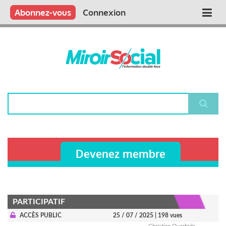
Aller
Qui sommes nous ?
Vous publiez
Nous publions
Contactez-nous
Abonnez-vous
Connexion
Main
au
contenu
navigation
principal
Rechercher
Devenez membre
PARTICIPATIF
ACCÈS PUBLIC
25 / 07 / 2025
| 198 vues
Christian Oyarbide