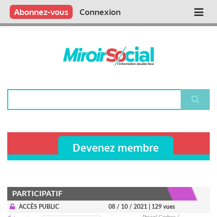
Aller
Qui sommes nous ?
Vous publiez
Nous publions
Contactez-nous
Abonnez-vous
Connexion
Main
au
contenu
navigation
principal
Rechercher
Devenez membre
PARTICIPATIF
ACCÈS PUBLIC
08 / 10 / 2021
| 129 vues
Pascal Corbex /