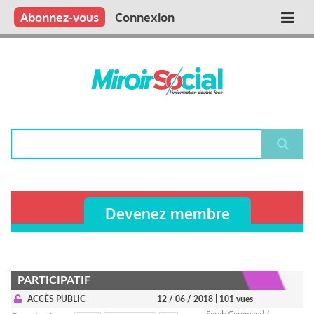
Aller
Qui sommes nous ?
Vous publiez
Nous publions
Contactez-nous
Abonnez-vous
Connexion
Main
au
contenu
navigation
principal
Rechercher
Devenez membre
PARTICIPATIF
ACCÈS PUBLIC
12 / 06 / 2018
| 101 vues
Sarah Garamond /