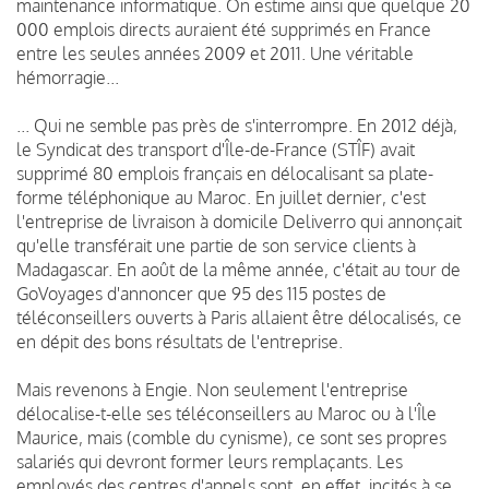
maintenance informatique. On estime ainsi que quelque 20
000 emplois directs auraient été supprimés en France
entre les seules années 2009 et 2011. Une véritable
hémorragie...
... Qui ne semble pas près de s'interrompre. En 2012 déjà,
le Syndicat des transport d'Île-de-France (STÎF) avait
supprimé 80 emplois français en délocalisant sa plate-
forme téléphonique au Maroc. En juillet dernier, c'est
l'entreprise de livraison à domicile Deliverro qui annonçait
qu'elle transférait une partie de son service clients à
Madagascar. En août de la même année, c'était au tour de
GoVoyages d'annoncer que 95 des 115 postes de
téléconseillers ouverts à Paris allaient être délocalisés, ce
en dépit des bons résultats de l'entreprise.
Mais revenons à Engie. Non seulement l'entreprise
délocalise-t-elle ses téléconseillers au Maroc ou à l'Île
Maurice, mais (comble du cynisme), ce sont ses propres
salariés qui devront former leurs remplaçants. Les
employés des centres d'appels sont, en effet, incités à se