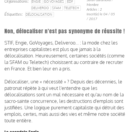
Organisations
ENGIE
GO VOYAGES
EDF
Membre
DELIVEROO
SFAM
TELETECH
Articles : 2
Étiquettes
DÉLOCALISATION
Inscrit(e) le 04 / 05
/ 2017
Non, délocaliser n'est pas synonyme de réussite !
STIF, Engie, GoVoyages, Deliveroo... : la mode chez les
entreprises capitalistes est plus que jamais à la
délocalisation. Heureusement, certaines sociétés (comme
la SFAM ou Teletech) choisissent au contraire de recruter
en France. Et bien leur en a pris.
Délocaliser, une « nécessité » ? Depuis des décennies, le
patronat répète à qui veut l'entendre que les
délocalisations sont un mal nécessaire et qu'au nom de la
sacro-sainte concurrence, les destructions d'emplois sont
justifiées. Une logique purement capitaliste qui détruit des
emplois, certes, mais aussi des vies et même notre société
toute entière.