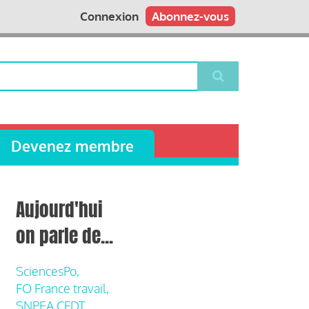
Connexion
Abonnez-vous
Devenez membre
Aujourd'hui
on parle de...
SciencesPo,
FO France travail,
SNPEA CFDT