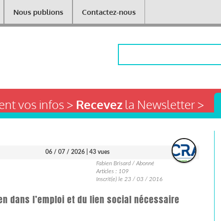
Nous publions
Contactez-nous
Rechercher
nt vos infos >
Recevez
la Newsletter >
06 / 07 / 2026
| 43 vues
Fabien Brisard / Abonné
Articles : 109
Inscrit(e) le 23 / 03 / 2016
en dans l’emploi et du lien social nécessaire