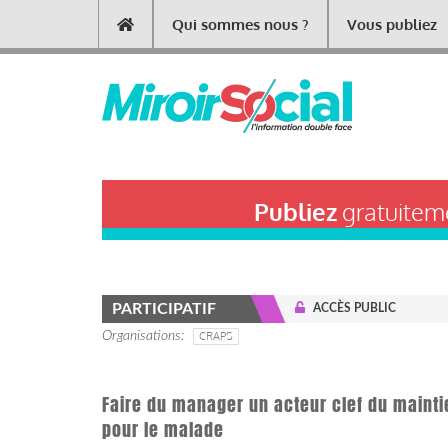
Aller
Qui sommes nous ?
Vous publiez
Main
au
contenu
navigation
principal
Publiez
gratuiteme
PARTICIPATIF
ACCÈS PUBLIC
Organisations
CRAPS
Faire du manager un acteur clef du mainti
pour le malade