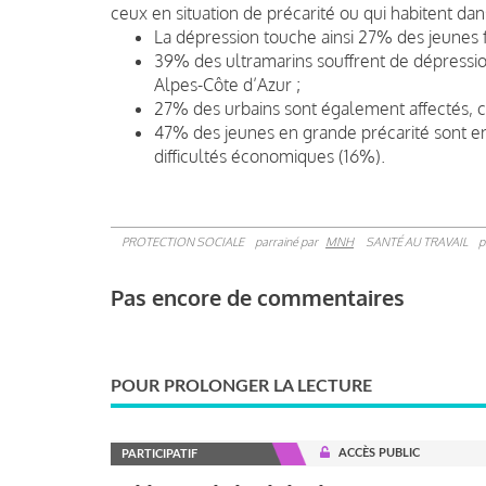
ceux en situation de précarité ou qui habitent d
La dépression touche ainsi 27% des jeune
39% des ultramarins souffrent de dépressi
Alpes-Côte d’Azur ;
27% des urbains sont également affectés, 
47% des jeunes en grande précarité sont en 
difficultés économiques (16%).
PROTECTION SOCIALE
parrainé par
MNH
SANTÉ AU TRAVAIL
p
Pas encore de commentaires
POUR PROLONGER LA LECTURE
ACCÈS PUBLIC
PARTICIPATIF