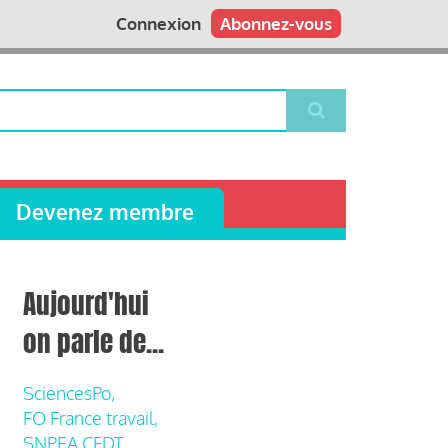
Connexion
Abonnez-vous
Devenez membre
Aujourd'hui
on parle de...
SciencesPo,
FO France travail,
SNPEA CFDT