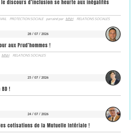
 le discours d’inclusion se heurte aux inégalités
VAIL
PROTECTION SOCIALE
parrainé par
MNH
RELATIONS SOCIALES
28 / 07 / 2026
jour aux Prud’hommes !
MNH
RELATIONS SOCIALES
25 / 07 / 2026
 BD !
24 / 07 / 2026
es cotisations de la Mutuelle Intériale !