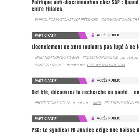
Politique anti-discrimination chez SAP : Quand
entre Filiales
EMPLOI, FORMATION ET COMPÉTENCES
ORGANISATION DU TRA
ACCÈS PUBLIC
PARTICIPATIF
Licenciement de 2016 toujours pas jugé à ce 
ORGANISATION DU TRAVAIL
PROTECTION SOCIALE
parrainé par
SANTÉ AU TRAVAIL
parrainé par
GROUPE TECHNOLOGIA
ACCÈS PUBLIC
PARTICIPATIF
Cet été, découvrez la recherche en santé... en
PROTECTION SOCIALE
parrainé par
MNH
RELATIONS SOCIALES
ACCÈS PUBLIC
PARTICIPATIF
PSC: Le syndicat FO Justice exige une baisse d