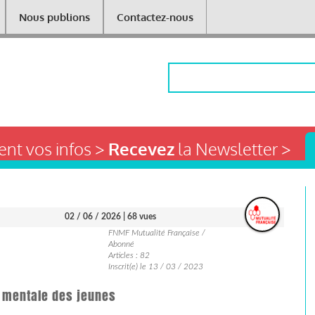
Nous publions
Contactez-nous
Rechercher
nt vos infos >
Recevez
la Newsletter >
02 / 06 / 2026
| 68 vues
FNMF Mutualité Française /
Abonné
Articles : 82
Inscrit(e) le 13 / 03 / 2023
é mentale des jeunes