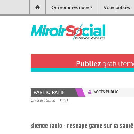
Aller
Qui sommes nous ?
Vous publiez
Main
au
contenu
navigation
principal
Publiez
gratuiteme
PARTICIPATIF
ACCÈS PUBLIC
Organisations
FNMF
Silence radio : l’escape game sur la sant