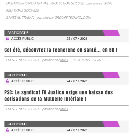
ORGANISATION DU TRAVAIL
PROTECTION SOCIALE
parrainé par
MNH
RELATIONS SOCIALES
SANTÉ AU TRAVAIL
parrainé par
GROUPE TECHNOLOGIA
PARTICIPATIF
ACCÈS PUBLIC
25 / 07 / 2026
Cet été, découvrez la recherche en santé... en BD !
PROTECTION SOCIALE
parrainé par
MNH
RELATIONS SOCIALES
PARTICIPATIF
ACCÈS PUBLIC
24 / 07 / 2026
PSC: Le syndicat FO Justice exige une baisse des
cotisations de la Mutuelle Intériale !
PROTECTION SOCIALE
parrainé par
MNH
PARTICIPATIF
ACCÈS PUBLIC
24 / 07 / 2026