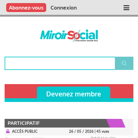
Aller
Qui sommes nous ?
Vous publiez
Nous publions
Contactez-nous
Abonnez-vous
Connexion
Main
au
contenu
navigation
principal
Rechercher
Devenez membre
PARTICIPATIF
ACCÈS PUBLIC
26 / 05 / 2026
| 45 vues
FNMF Mutualité