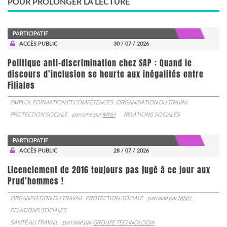
POUR PROLONGER LA LECTURE
PARTICIPATIF
ACCÈS PUBLIC
30 / 07 / 2026
Politique anti-discrimination chez SAP : Quand le
discours d’inclusion se heurte aux inégalités entre
Filiales
EMPLOI, FORMATION ET COMPÉTENCES
ORGANISATION DU TRAVAIL
PROTECTION SOCIALE
parrainé par
MNH
RELATIONS SOCIALES
PARTICIPATIF
ACCÈS PUBLIC
28 / 07 / 2026
Licenciement de 2016 toujours pas jugé à ce jour aux
Prud’hommes !
ORGANISATION DU TRAVAIL
PROTECTION SOCIALE
parrainé par
MNH
RELATIONS SOCIALES
SANTÉ AU TRAVAIL
parrainé par
GROUPE TECHNOLOGIA