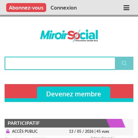
Aller
Qui sommes nous ?
Vous publiez
Nous publions
Contactez-nous
Abonnez-vous
Connexion
Main
au
contenu
navigation
principal
Rechercher
Devenez membre
PARTICIPATIF
ACCÈS PUBLIC
13 / 05 / 2026
| 45 vues
Fabien Brisard /