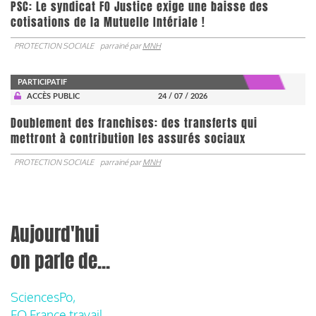
PSC: Le syndicat FO Justice exige une baisse des
cotisations de la Mutuelle Intériale !
PROTECTION SOCIALE
parrainé par
MNH
PARTICIPATIF
ACCÈS PUBLIC
24 / 07 / 2026
Doublement des franchises: des transferts qui
mettront à contribution les assurés sociaux
PROTECTION SOCIALE
parrainé par
MNH
Aujourd'hui
on parle de...
SciencesPo,
FO France travail,