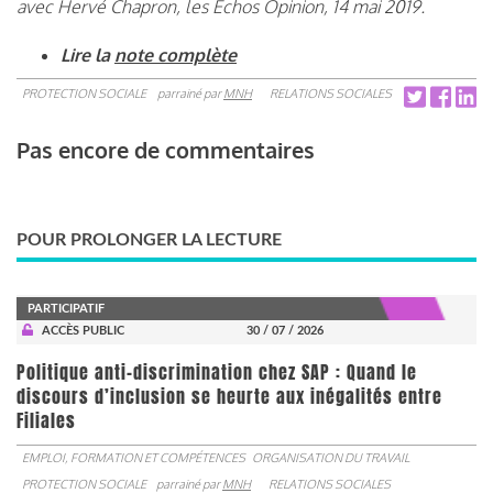
avec Hervé Chapron, les Échos Opinion, 14 mai 2019.
Lire la
note complète
PROTECTION SOCIALE
parrainé par
MNH
RELATIONS SOCIALES
Pas encore de commentaires
POUR PROLONGER LA LECTURE
PARTICIPATIF
ACCÈS PUBLIC
30 / 07 / 2026
Politique anti-discrimination chez SAP : Quand le
discours d’inclusion se heurte aux inégalités entre
Filiales
EMPLOI, FORMATION ET COMPÉTENCES
ORGANISATION DU TRAVAIL
PROTECTION SOCIALE
parrainé par
MNH
RELATIONS SOCIALES