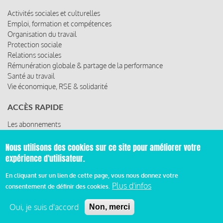
Activités sociales et culturelles
Emploi, formation et compétences
Organisation du travail
Protection sociale
Relations sociales
Rémunération globale & partage de la performance
Santé au travail
Vie économique, RSE & solidarité
ACCÈS RAPIDE
Les abonnements
Les rencontres
Les ressources
Nous utilisons des cookies sur ce site pour améliorer votre
expérience d'utilisateur.
En cliquant sur un lien de cette page, vous nous donnez votre
Plus d'infos
© 2019 Miroir Social - Réalisé par
Cafffeine
consentement de définir des cookies.
Oui, je suis d'accord
Non, merci
Mentions légales et condition générale d’utilisation et
Pied
d’abonnement