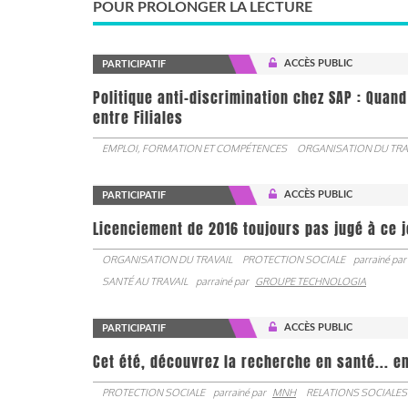
POUR PROLONGER LA LECTURE
ACCÈS PUBLIC
PARTICIPATIF
Politique anti-discrimination chez SAP : Quand
entre Filiales
EMPLOI, FORMATION ET COMPÉTENCES
ORGANISATION DU TRA
ACCÈS PUBLIC
PARTICIPATIF
Licenciement de 2016 toujours pas jugé à ce 
ORGANISATION DU TRAVAIL
PROTECTION SOCIALE
parrainé par
SANTÉ AU TRAVAIL
parrainé par
GROUPE TECHNOLOGIA
ACCÈS PUBLIC
PARTICIPATIF
Cet été, découvrez la recherche en santé... en
PROTECTION SOCIALE
parrainé par
MNH
RELATIONS SOCIALES