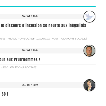
30 / 07 / 2026
 le discours d’inclusion se heurte aux inégalités
VAIL
PROTECTION SOCIALE
parrainé par
MNH
RELATIONS SOCIALES
28 / 07 / 2026
jour aux Prud’hommes !
MNH
RELATIONS SOCIALES
25 / 07 / 2026
 BD !