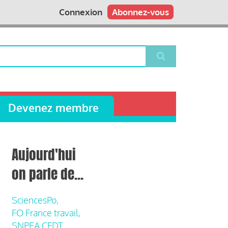
Connexion
Abonnez-vous
Devenez membre
Aujourd'hui
on parle de...
SciencesPo,
FO France travail,
SNPEA CFDT