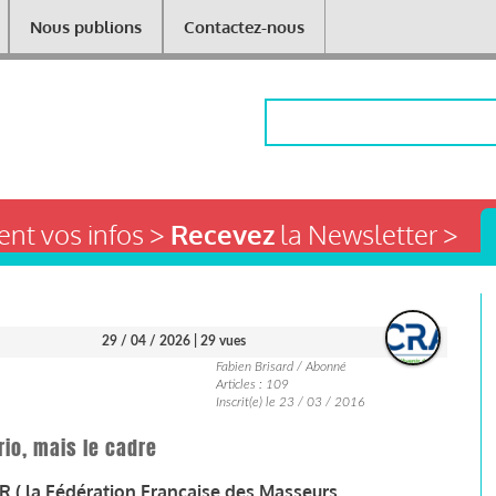
Nous publions
Contactez-nous
Rechercher
nt vos infos >
Recevez
la Newsletter >
29 / 04 / 2026
| 29 vues
Fabien Brisard / Abonné
Articles : 109
Inscrit(e) le 23 / 03 / 2016
rio, mais le cadre
R ( la Fédération Française des Masseurs