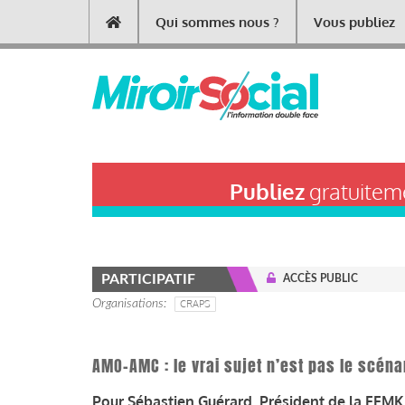
Aller
Qui sommes nous ?
Vous publiez
Main
au
contenu
navigation
principal
Publiez
gratuiteme
PARTICIPATIF
ACCÈS PUBLIC
Organisations
CRAPS
AMO-AMC : le vrai sujet n’est pas le scéna
Pour Sébastien Guérard, Président de la FFMK