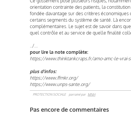
Ce glissement pose plusieurs risques, notammen
orientation contrainte des patients, la constituti
fondée davantage sur des critères économiques que
certains segments du système de santé. Là encore,
complémentaires. Le sujet est de savoir dans quel
quel contrôle et au service de quelle finalité coll
../...
pour lire la note complète:
https://www.thinktankcraps.fr/amo-amc-le-vrai-su
plus d'infos:
https://www.ffmkr.org/
https://www.unps-sante.org/
PROTECTION SOCIALE
parrainé par
MNH
Pas encore de commentaires