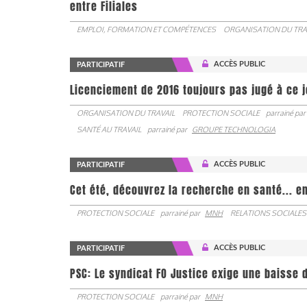
entre Filiales
EMPLOI, FORMATION ET COMPÉTENCES
ORGANISATION DU TRA
ACCÈS PUBLIC
PARTICIPATIF
Licenciement de 2016 toujours pas jugé à ce 
ORGANISATION DU TRAVAIL
PROTECTION SOCIALE
parrainé par
SANTÉ AU TRAVAIL
parrainé par
GROUPE TECHNOLOGIA
ACCÈS PUBLIC
PARTICIPATIF
Cet été, découvrez la recherche en santé... en
PROTECTION SOCIALE
parrainé par
MNH
RELATIONS SOCIALES
ACCÈS PUBLIC
PARTICIPATIF
PSC: Le syndicat FO Justice exige une baisse d
PROTECTION SOCIALE
parrainé par
MNH