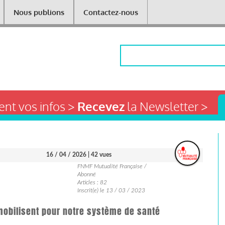
Nous publions
Contactez-nous
Rechercher
nt vos infos >
Recevez
la Newsletter >
16 / 04 / 2026
| 42 vues
FNMF Mutualité Française /
Abonné
Articles : 82
Inscrit(e) le 13 / 03 / 2023
 mobilisent pour notre système de santé