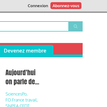
Connexion
Abonnez-vous
Devenez membre
Aujourd'hui
on parle de...
SciencesPo,
FO France travail,
SNPEA CFDT