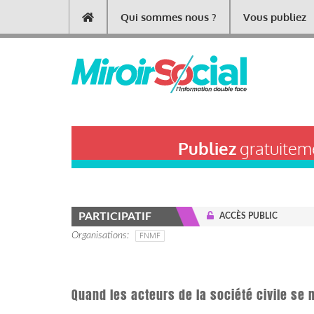
Aller
Qui sommes nous ?
Vous publiez
Main
au
contenu
navigation
principal
Publiez
gratuiteme
PARTICIPATIF
ACCÈS PUBLIC
Organisations
FNMF
Quand les acteurs de la société civile se