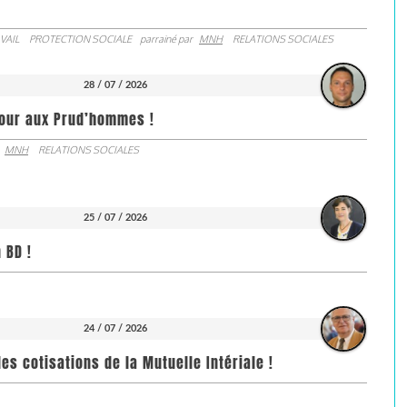
VAIL
PROTECTION SOCIALE
parrainé par
MNH
RELATIONS SOCIALES
28 / 07 / 2026
jour aux Prud’hommes !
MNH
RELATIONS SOCIALES
25 / 07 / 2026
 BD !
24 / 07 / 2026
es cotisations de la Mutuelle Intériale !