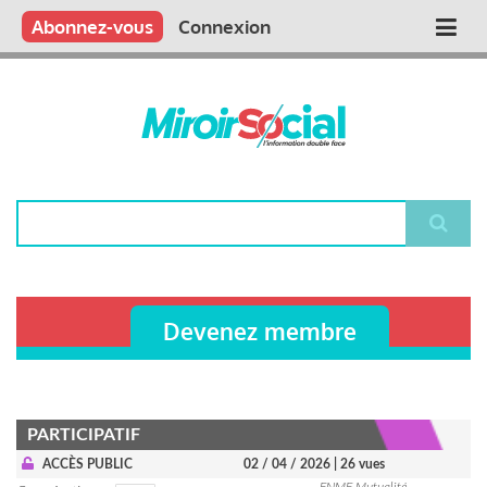
Aller
Qui sommes nous ?
Vous publiez
Nous publions
Contactez-nous
Abonnez-vous
Connexion
Main
au
contenu
navigation
principal
Rechercher
Devenez membre
PARTICIPATIF
ACCÈS PUBLIC
02 / 04 / 2026
| 26 vues
FNMF Mutualité