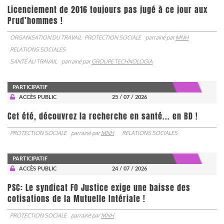
Licenciement de 2016 toujours pas jugé à ce jour aux
Prud’hommes !
ORGANISATION DU TRAVAIL
PROTECTION SOCIALE
parrainé par
MNH
RELATIONS SOCIALES
SANTÉ AU TRAVAIL
parrainé par
GROUPE TECHNOLOGIA
PARTICIPATIF
ACCÈS PUBLIC
25 / 07 / 2026
Cet été, découvrez la recherche en santé... en BD !
PROTECTION SOCIALE
parrainé par
MNH
RELATIONS SOCIALES
PARTICIPATIF
ACCÈS PUBLIC
24 / 07 / 2026
PSC: Le syndicat FO Justice exige une baisse des
cotisations de la Mutuelle Intériale !
PROTECTION SOCIALE
parrainé par
MNH