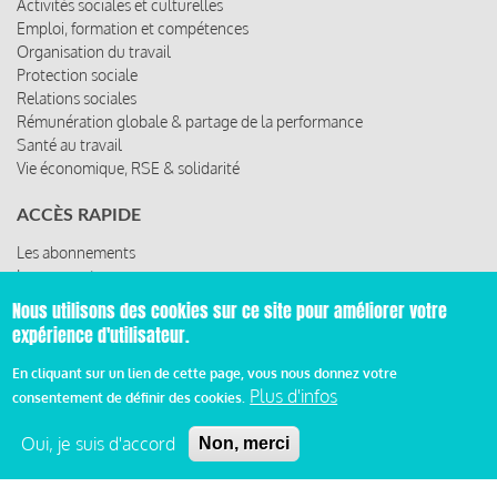
Activités sociales et culturelles
Emploi, formation et compétences
Organisation du travail
Protection sociale
Relations sociales
Rémunération globale & partage de la performance
Santé au travail
Vie économique, RSE & solidarité
ACCÈS RAPIDE
Les abonnements
Les rencontres
Les ressources
Nous utilisons des cookies sur ce site pour améliorer votre
expérience d'utilisateur.
En cliquant sur un lien de cette page, vous nous donnez votre
© 2019 Miroir Social - Réalisé par
Cafffeine
Plus d'infos
consentement de définir des cookies.
Oui, je suis d'accord
Non, merci
Mentions légales et condition générale d’utilisation et
Pied
d’abonnement