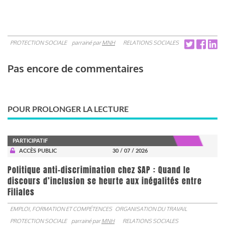
PROTECTION SOCIALE
parrainé par
MNH
RELATIONS SOCIALES
Pas encore de commentaires
POUR PROLONGER LA LECTURE
PARTICIPATIF
ACCÈS PUBLIC
30 / 07 / 2026
Politique anti-discrimination chez SAP : Quand le
discours d’inclusion se heurte aux inégalités entre
Filiales
EMPLOI, FORMATION ET COMPÉTENCES
ORGANISATION DU TRAVAIL
PROTECTION SOCIALE
parrainé par
MNH
RELATIONS SOCIALES