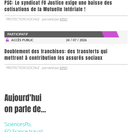
PSC: Le syndicat FO Justice exige une baisse des
cotisations de la Mutuelle Intériale !
PROTECTION SOCIALE
parrainé par
MNH
PARTICIPATIF
ACCÈS PUBLIC
24 / 07 / 2026
Doublement des franchises: des transferts qui
mettront à contribution les assurés sociaux
PROTECTION SOCIALE
parrainé par
MNH
Aujourd'hui
on parle de...
SciencesPo,
FO France travail,