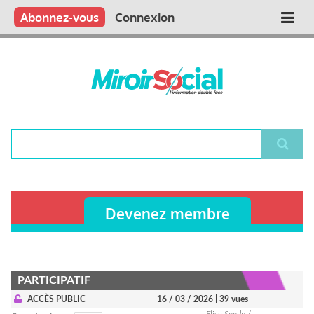
Aller
Qui sommes nous ?
Vous publiez
Nous publions
Contactez-nous
Abonnez-vous
Connexion
Main
au
contenu
navigation
principal
Rechercher
Devenez membre
PARTICIPATIF
ACCÈS PUBLIC
16 / 03 / 2026
| 39 vues
Elise Saada /