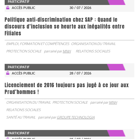
PARTICIPATIF
ACCÈS PUBLIC
30 / 07 / 2026
Politique anti-discrimination chez SAP : Quand le
discours d’inclusion se heurte aux inégalités entre
Filiales
EMPLOI, FORMATION ET COMPÉTENCES
ORGANISATION DU TRAVAIL
PROTECTION SOCIALE
parrainé par
MNH
RELATIONS SOCIALES
PARTICIPATIF
ACCÈS PUBLIC
28 / 07 / 2026
Licenciement de 2016 toujours pas jugé à ce jour aux
Prud’hommes !
ORGANISATION DU TRAVAIL
PROTECTION SOCIALE
parrainé par
MNH
RELATIONS SOCIALES
SANTÉ AU TRAVAIL
parrainé par
GROUPE TECHNOLOGIA
PARTICIPATIF