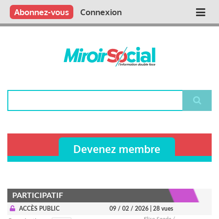
Aller
Qui sommes nous ?
Vous publiez
Nous publions
Contactez-nous
Abonnez-vous
Connexion
Main
au
contenu
navigation
principal
Rechercher
Devenez membre
PARTICIPATIF
ACCÈS PUBLIC
09 / 02 / 2026
| 28 vues
Elise Saada /