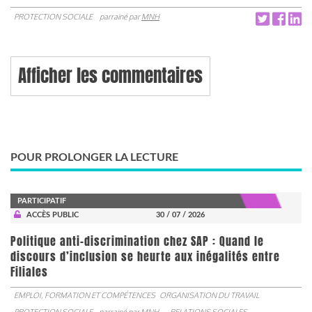
PROTECTION SOCIALE
parrainé par
MNH
Afficher les commentaires
POUR PROLONGER LA LECTURE
PARTICIPATIF
ACCÈS PUBLIC
30 / 07 / 2026
Politique anti-discrimination chez SAP : Quand le
discours d’inclusion se heurte aux inégalités entre
Filiales
EMPLOI, FORMATION ET COMPÉTENCES
ORGANISATION DU TRAVAIL
PROTECTION SOCIALE
parrainé par
MNH
RELATIONS SOCIALES