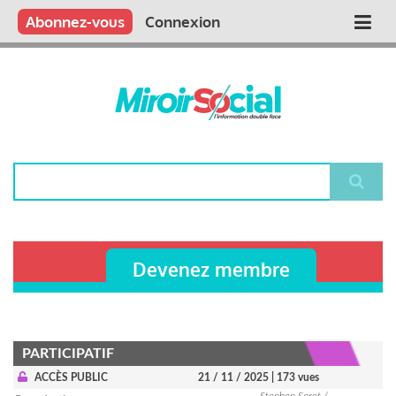
Aller
Qui sommes nous ?
Vous publiez
Nous publions
Contactez-nous
Abonnez-vous
Connexion
Main
au
contenu
navigation
principal
Rechercher
Devenez membre
PARTICIPATIF
ACCÈS PUBLIC
21 / 11 / 2025
| 173 vues
Stephen Soret /