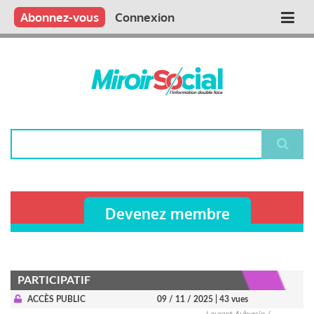
Aller
Qui sommes nous ?
Vous publiez
Nous publions
Contactez-nous
Abonnez-vous
Connexion
Main
au
contenu
navigation
principal
Rechercher
Devenez membre
PARTICIPATIF
ACCÈS PUBLIC
09 / 11 / 2025
| 43 vues
Laurent Aubursin /