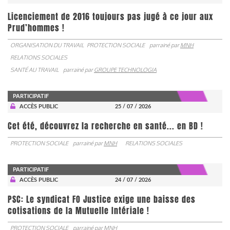
Licenciement de 2016 toujours pas jugé à ce jour aux
Prud’hommes !
ORGANISATION DU TRAVAIL
PROTECTION SOCIALE
parrainé par
MNH
RELATIONS SOCIALES
SANTÉ AU TRAVAIL
parrainé par
GROUPE TECHNOLOGIA
PARTICIPATIF
ACCÈS PUBLIC
25 / 07 / 2026
Cet été, découvrez la recherche en santé... en BD !
PROTECTION SOCIALE
parrainé par
MNH
RELATIONS SOCIALES
PARTICIPATIF
ACCÈS PUBLIC
24 / 07 / 2026
PSC: Le syndicat FO Justice exige une baisse des
cotisations de la Mutuelle Intériale !
PROTECTION SOCIALE
parrainé par
MNH