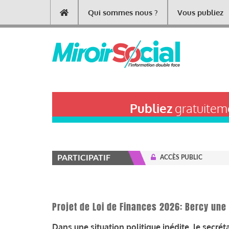
Aller
Qui sommes nous ?
Vous publiez
Main
au
contenu
navigation
principal
Publiez
gratuiteme
PARTICIPATIF
ACCÈS PUBLIC
Projet de Loi de Finances 2026: Bercy une n
Dans une situation politique inédite, le secrét