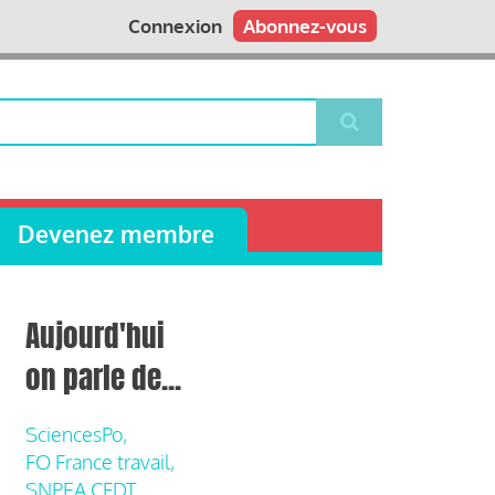
Connexion
Abonnez-vous
Devenez membre
Aujourd'hui
on parle de...
SciencesPo,
FO France travail,
SNPEA CFDT