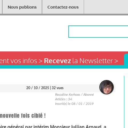
Nous publions
Contactez-nous
Rechercher
nt vos infos >
Recevez
la Newsletter >
20 / 10 / 2025
| 32 vues
Pascaline Kerhoas / Abonné
Articles : 34
Inscrit(e) le 08 / 01 / 2019
ouvelle fois ciblé !
aire général par intérim Monsieur Jullian Arnaud, a