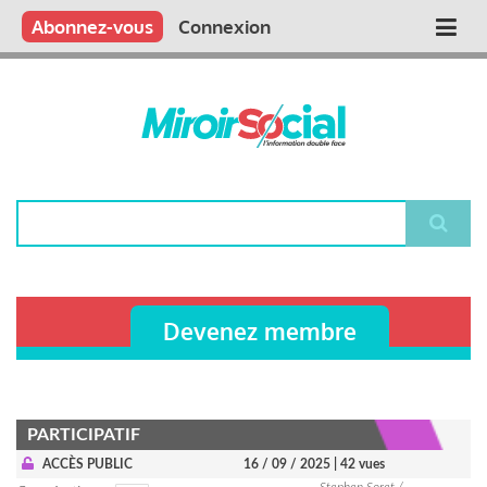
Aller
Qui sommes nous ?
Vous publiez
Nous publions
Contactez-nous
Abonnez-vous
Connexion
Main
au
contenu
navigation
principal
Rechercher
Devenez membre
PARTICIPATIF
ACCÈS PUBLIC
16 / 09 / 2025
| 42 vues
Stephen Soret /