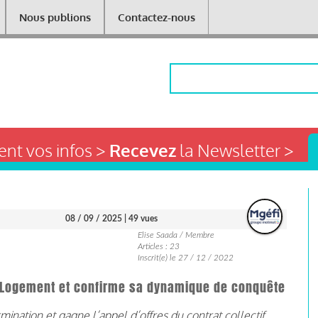
Nous publions
Contactez-nous
Rechercher
nt vos infos >
Recevez
la Newsletter >
08 / 09 / 2025
| 49 vues
Elise Saada / Membre
Articles : 23
Inscrit(e) le 27 / 12 / 2022
lt Logement et confirme sa dynamique de conquête
nation et gagne l’appel d’offres du contrat collectif