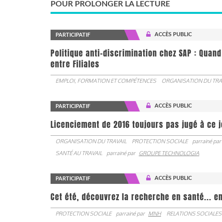
POUR PROLONGER LA LECTURE
ACCÈS PUBLIC
PARTICIPATIF
Politique anti-discrimination chez SAP : Quand
entre Filiales
EMPLOI, FORMATION ET COMPÉTENCES
ORGANISATION DU TRA
ACCÈS PUBLIC
PARTICIPATIF
Licenciement de 2016 toujours pas jugé à ce 
ORGANISATION DU TRAVAIL
PROTECTION SOCIALE
parrainé par
SANTÉ AU TRAVAIL
parrainé par
GROUPE TECHNOLOGIA
ACCÈS PUBLIC
PARTICIPATIF
Cet été, découvrez la recherche en santé... en
PROTECTION SOCIALE
parrainé par
MNH
RELATIONS SOCIALES