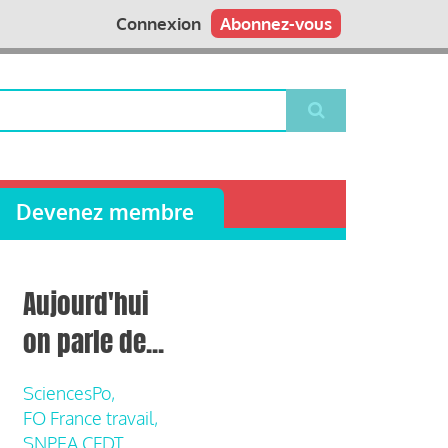
Connexion
Abonnez-vous
Devenez membre
Aujourd'hui
on parle de...
SciencesPo,
FO France travail,
SNPEA CFDT