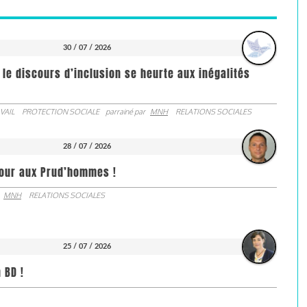
30 / 07 / 2026
 le discours d’inclusion se heurte aux inégalités
VAIL
PROTECTION SOCIALE
parrainé par
MNH
RELATIONS SOCIALES
28 / 07 / 2026
jour aux Prud’hommes !
MNH
RELATIONS SOCIALES
25 / 07 / 2026
 BD !