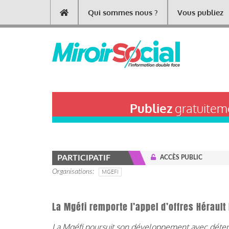
Aller
Qui sommes nous ?
Vous publiez
Main
au
contenu
navigation
principal
Publiez
gratuiteme
PARTICIPATIF
ACCÈS PUBLIC
Organisations
MGEFI
La Mgéfi remporte l’appel d’offres Hérau
La Mgéfi poursuit son développement avec détermi