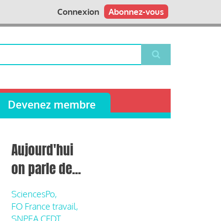
Connexion
Abonnez-vous
Devenez membre
Aujourd'hui
on parle de...
SciencesPo,
FO France travail,
SNPEA CFDT