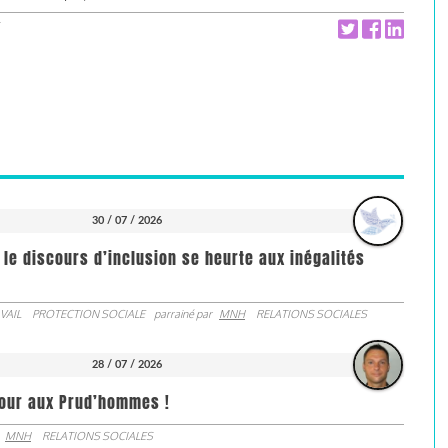
30 / 07 / 2026
 le discours d’inclusion se heurte aux inégalités
VAIL
PROTECTION SOCIALE
parrainé par
MNH
RELATIONS SOCIALES
28 / 07 / 2026
jour aux Prud’hommes !
MNH
RELATIONS SOCIALES