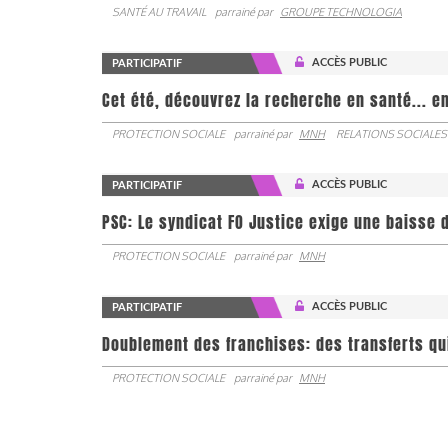
SANTÉ AU TRAVAIL
parrainé par
GROUPE TECHNOLOGIA
ACCÈS PUBLIC
PARTICIPATIF
Cet été, découvrez la recherche en santé... en
PROTECTION SOCIALE
parrainé par
MNH
RELATIONS SOCIALES
ACCÈS PUBLIC
PARTICIPATIF
PSC: Le syndicat FO Justice exige une baisse d
PROTECTION SOCIALE
parrainé par
MNH
ACCÈS PUBLIC
PARTICIPATIF
Doublement des franchises: des transferts qu
PROTECTION SOCIALE
parrainé par
MNH