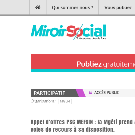
Aller
Qui sommes nous ?
Vous publiez
Main
au
contenu
navigation
principal
Publiez
gratuiteme
PARTICIPATIF
ACCÈS PUBLIC
Organisations
MGEFI
Appel d’offres PSC MEFSIN : la Mgéfi prend 
voies de recours à sa disposition.