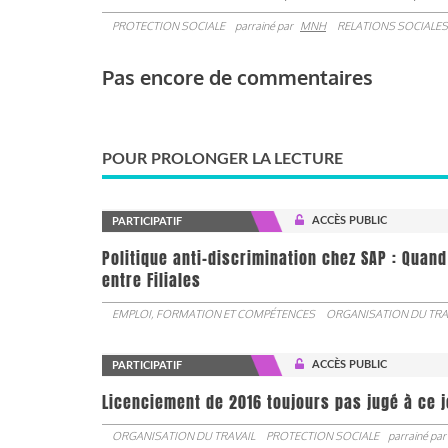
PROTECTION SOCIALE
parrainé par
MNH
RELATIONS SOCIALES
Pas encore de commentaires
POUR PROLONGER LA LECTURE
ACCÈS PUBLIC
PARTICIPATIF
Politique anti-discrimination chez SAP : Quand
entre Filiales
EMPLOI, FORMATION ET COMPÉTENCES
ORGANISATION DU TRA
ACCÈS PUBLIC
PARTICIPATIF
Licenciement de 2016 toujours pas jugé à ce 
ORGANISATION DU TRAVAIL
PROTECTION SOCIALE
parrainé par