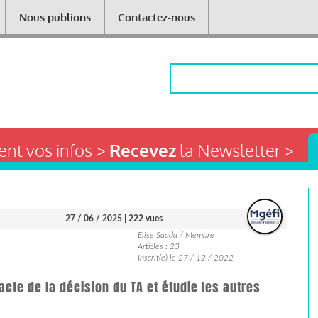
Nous publions
Contactez-nous
Rechercher
nt vos infos >
Recevez
la Newsletter >
27 / 06 / 2025
| 222 vues
Elise Saada / Membre
Articles : 23
Inscrit(e) le 27 / 12 / 2022
acte de la décision du TA et étudie les autres