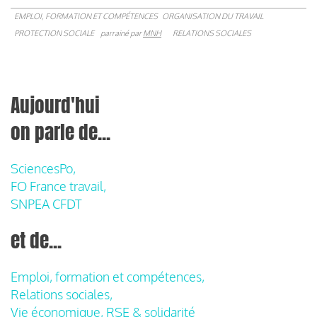
EMPLOI, FORMATION ET COMPÉTENCES
ORGANISATION DU TRAVAIL
PROTECTION SOCIALE
parrainé par
MNH
RELATIONS SOCIALES
Aujourd'hui
on parle de...
SciencesPo,
FO France travail,
SNPEA CFDT
et de...
Emploi, formation et compétences,
Relations sociales,
Vie économique, RSE & solidarité