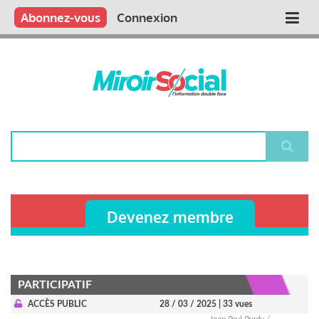
Aller
Qui sommes nous ?
Vous publiez
Nous publions
Contactez-nous
Abonnez-vous
Connexion
Main
au
contenu
navigation
principal
Rechercher
Devenez membre
PARTICIPATIF
ACCÈS PUBLIC
28 / 03 / 2025
| 33 vues
Jean Paul Prady /