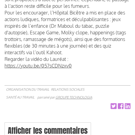
à l'action reste difficile pour les fumeurs.
Pour les encourager, l’Hôpital Bicêtre a mis en place des
actions ludiques, formatrices et déculpabilisantes : jeux
inspirés de l’enfance (Dr Maboul du tabac, puzzle
d'autopsie), Escape Game, Molky clope, happenings (tags
trottoirs, ramassage de mégots), ainsi que des formations
flexibles (de 30 minutes à une journée) et des quiz
interactifs via l’outil Kahoot.
Regarder la vidéo du Lauréat :
https://youtu.be/057sCDNzxv0
ORGANISATION DU TRAVAIL
RELATIONS SOCIALES
SANTÉ AU TRAVAIL
parrainé par
GROUPE TECHNOLOGIA
Afficher les commentaires