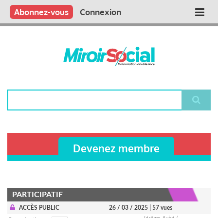
Aller
Qui sommes nous ?
Vous publiez
Nous publions
Contactez-nous
Abonnez-vous
Connexion
Main
au
contenu
navigation
principal
Rechercher
Devenez membre
PARTICIPATIF
ACCÈS PUBLIC
26 / 03 / 2025
| 57 vues
Jérôme Aubé /