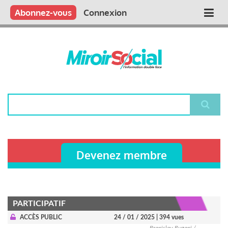
Aller
Qui sommes nous ?
Vous publiez
Nous publions
Contactez-nous
Abonnez-vous
Connexion
Main
au
contenu
navigation
principal
Rechercher
Devenez membre
PARTICIPATIF
ACCÈS PUBLIC
24 / 01 / 2025
| 394 vues
Branislav Rugani /