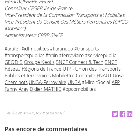
Rémi AUFRERE-PRIVEL
Conseiller CESER Ile-de-France
Vice-Président de la Commission Transports et Mobilités
Vice-Président du Conseil des Métiers Ferroviaires (OPCO
Mobilités)
Administrateur CPRP SNCF
#arafer #idfmobilites #Farandou #transports
#transportspublics #train #ferroviaire #servicepublic
GEODIS
Groupe Keolis
SNCF Connect & Tech
SNCF
Réseau
Régions de France
UTP - Union des Transports
Publics et ferroviaires
Mobilettre
Contexte
FNAUT
Unsa
Cheminots
UNSA-Ferroviaire
UNSA
#MiroirSocial
AFP
Fanny Arav
Didier MATHIS
#opcomobilites
VIE ÉCONOMIQUE, RSE & SOLIDARITÉ
Pas encore de commentaires