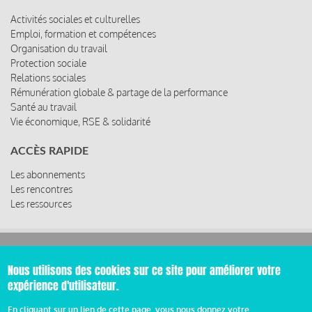
Activités sociales et culturelles
Emploi, formation et compétences
Organisation du travail
Protection sociale
Relations sociales
Rémunération globale & partage de la performance
Santé au travail
Vie économique, RSE & solidarité
ACCÈS RAPIDE
Les abonnements
Les rencontres
Les ressources
© 2019 Miroir Social - Réalisé par
Cafffeine
Nous utilisons des cookies sur ce site pour améliorer votre
expérience d'utilisateur.
Mentions légales et condition générale d’utilisation et
d’abonnement
En cliquant sur un lien de cette page, vous nous donnez votre