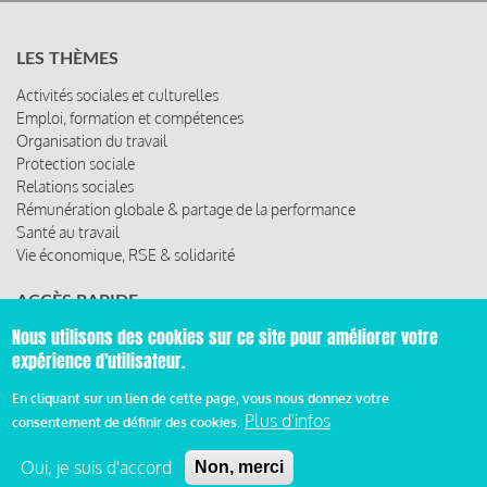
LES THÈMES
Activités sociales et culturelles
Emploi, formation et compétences
Organisation du travail
Protection sociale
Relations sociales
Rémunération globale & partage de la performance
Santé au travail
Vie économique, RSE & solidarité
ACCÈS RAPIDE
Nous utilisons des cookies sur ce site pour améliorer votre
Les abonnements
expérience d'utilisateur.
Les rencontres
Les ressources
En cliquant sur un lien de cette page, vous nous donnez votre
Plus d'infos
consentement de définir des cookies.
Oui, je suis d'accord
Non, merci
© 2019 Miroir Social - Réalisé par
Cafffeine