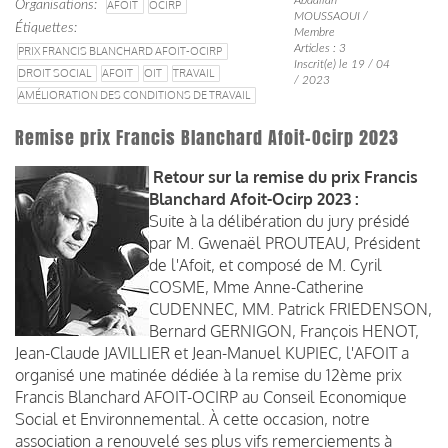
Organisations
AFOIT
OCIRP
MOUSSAOUI /
Étiquettes
Membre
Articles : 3
PRIX FRANCIS BLANCHARD AFOIT-OCIRP
Inscrit(e) le 19 / 04
DROIT SOCIAL
AFOIT
OIT
TRAVAIL
/ 2023
AMÉLIORATION DES CONDITIONS DE TRAVAIL
Remise prix Francis Blanchard Afoit-Ocirp 2023
Retour sur la remise du prix Francis
Blanchard Afoit-Ocirp 2023 :
Suite à la délibération du jury présidé
par M. Gwenaël PROUTEAU, Président
de l'Afoit, et composé de M. Cyril
COSME, Mme Anne-Catherine
CUDENNEC, MM. Patrick FRIEDENSON,
Bernard GERNIGON, François HENOT,
Jean-Claude JAVILLIER et Jean-Manuel KUPIEC, l'AFOIT a
organisé une matinée dédiée à la remise du 12ème prix
Francis Blanchard AFOIT-OCIRP au Conseil Economique
Social et Environnemental. À cette occasion, notre
association a renouvelé ses plus vifs remerciements à