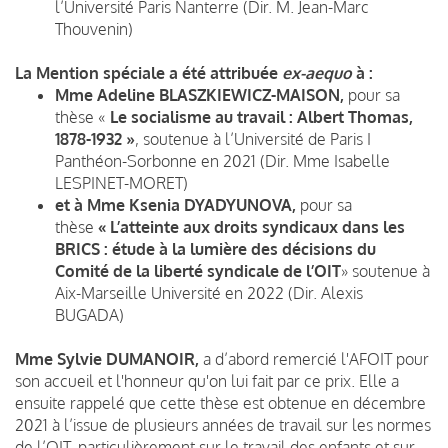
l’Université Paris Nanterre (Dir. M. Jean-Marc
Thouvenin)
La Mention spéciale a été attribuée
ex-aequo
à :
Mme Adeline BLASZKIEWICZ-MAISON,
pour sa
thèse «
Le socialisme au travail : Albert Thomas,
1878-1932 »
, soutenue à l’Université de Paris I
Panthéon-Sorbonne en 2021 (Dir. Mme Isabelle
LESPINET-MORET)
et à Mme Ksenia DYADYUNOVA,
pour sa
thèse
« L’atteinte aux droits syndicaux dans les
BRICS : étude à la lumière des décisions du
Comité de la liberté syndicale de l’OIT
» soutenue à
Aix-Marseille Université en 2022 (Dir. Alexis
BUGADA)
Mme Sylvie DUMANOIR,
a d’abord remercié l'AFOIT pour
son accueil et l'honneur qu'on lui fait par ce prix. Elle a
ensuite rappelé que cette thèse est obtenue en décembre
2021 à l’issue de plusieurs années de travail sur les normes
de l’OIT, particulièrement sur le travail des enfants et sur