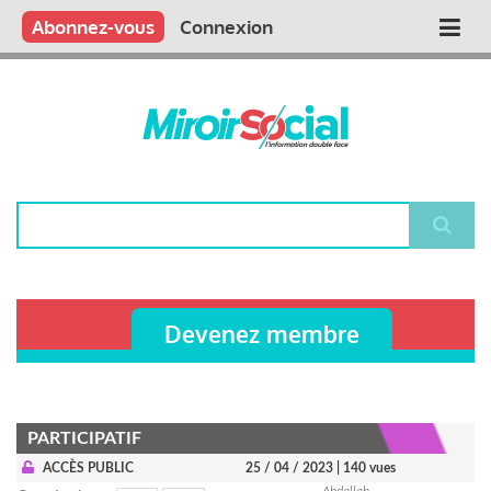
Aller
Qui sommes nous ?
Vous publiez
Nous publions
Contactez-nous
Abonnez-vous
Connexion
Main
au
contenu
navigation
principal
Rechercher
Devenez membre
PARTICIPATIF
ACCÈS PUBLIC
25 / 04 / 2023
| 140 vues
Abdallah