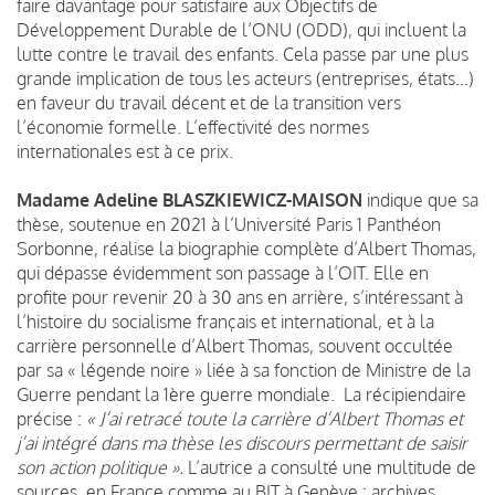
faire davantage pour satisfaire aux Objectifs de
Développement Durable de l’ONU (ODD), qui incluent la
lutte contre le travail des enfants. Cela passe par une plus
grande implication de tous les acteurs (entreprises, états…)
en faveur du travail décent et de la transition vers
l’économie formelle. L’effectivité des normes
internationales est à ce prix.
Madame Adeline BLASZKIEWICZ-MAISON
indique que sa
thèse, soutenue en 2021 à l’Université Paris 1 Panthéon
Sorbonne, réalise la biographie complète d’Albert Thomas,
qui dépasse évidemment son passage à l’OIT. Elle en
profite pour revenir 20 à 30 ans en arrière, s’intéressant à
l’histoire du socialisme français et international, et à la
carrière personnelle d’Albert Thomas, souvent occultée
par sa « légende noire » liée à sa fonction de Ministre de la
Guerre pendant la 1ère guerre mondiale. La récipiendaire
précise :
« J’ai retracé toute la carrière d’Albert Thomas et
j’ai intégré dans ma thèse les discours permettant de saisir
son action politique ».
L’autrice a consulté une multitude de
sources, en France comme au BIT à Genève : archives