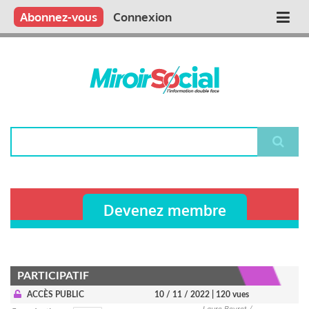
Aller
Qui sommes nous ?
Vous publiez
Nous publions
Contactez-nous
Abonnez-vous
Connexion
Main
au
contenu
navigation
principal
Rechercher
Devenez membre
PARTICIPATIF
ACCÈS PUBLIC
10 / 11 / 2022
| 120 vues
Laure Beyret /