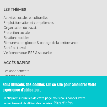
LES THÈMES
Activités sociales et culturelles
Emploi, formation et compétences
Organisation du travail
Protection sociale
Relations sociales
Rémunération globale & partage de la performance
Santé au travail
Vie économique, RSE & solidarité
ACCÈS RAPIDE
Les abonnements
Les rencontres
Les ressources
Nous utilisons des cookies sur ce site pour améliorer votre
expérience d'utilisateur.
En cliquant sur un lien de cette page, vous nous donnez votre
© 2019 Miroir Social - Réalisé par
Cafffeine
Plus d'infos
consentement de définir des cookies.