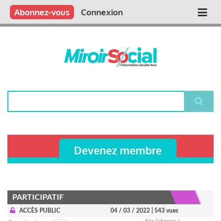
Aller
Qui sommes nous ?
Vous publiez
Nous publions
Contactez-nous
Abonnez-vous
Connexion
Main
au
contenu
navigation
principal
Rechercher
Devenez membre
PARTICIPATIF
ACCÈS PUBLIC
04 / 03 / 2022
| 543 vues
Eric Scherrer /