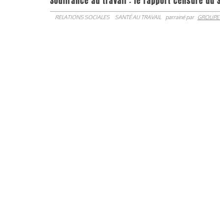
Souffrance au travail : le rapport censuré du 
RELATIONS SOCIALES
SANTÉ AU TRAVAIL
parrainé par
GROUPE