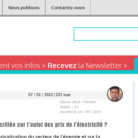
Nous publions
Contactez-nous
Rechercher
nt vos infos >
Recevez
la Newsletter >
07 / 02 / 2022
| 231 vues
Etienne Dhuit / Membre
Articles : 25
Inscrit(e) le 16 / 09 / 2019
rifiée sur l’autel des prix de l’électricité ?
privatisation du secteur de l’énergie et sur la