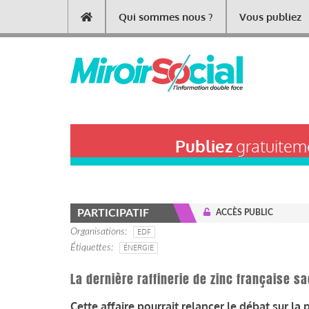
Aller
Qui sommes nous ?
Vous publiez
Main
au
contenu
navigation
principal
Publiez
gratuiteme
PARTICIPATIF
ACCÈS PUBLIC
Organisations
EDF
Étiquettes
ÉNERGIE
La dernière raffinerie de zinc française sac
Cette affaire pourrait relancer le débat sur la 