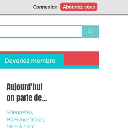
Connexion
Abonnez-vous
Devenez membre
Aujourd'hui
on parle de...
SciencesPo,
FO France travail,
SNPEA CFDT