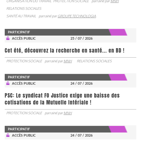
ORGANISATION DU TRAVAIL
PROTECTION SOCIALE
parrainé par
MNH
RELATIONS SOCIALES
SANTÉ AU TRAVAIL
parrainé par
GROUPE TECHNOLOGIA
PARTICIPATIF
ACCÈS PUBLIC
25 / 07 / 2026
Cet été, découvrez la recherche en santé... en BD !
PROTECTION SOCIALE
parrainé par
MNH
RELATIONS SOCIALES
PARTICIPATIF
ACCÈS PUBLIC
24 / 07 / 2026
PSC: Le syndicat FO Justice exige une baisse des
cotisations de la Mutuelle Intériale !
PROTECTION SOCIALE
parrainé par
MNH
PARTICIPATIF
ACCÈS PUBLIC
24 / 07 / 2026