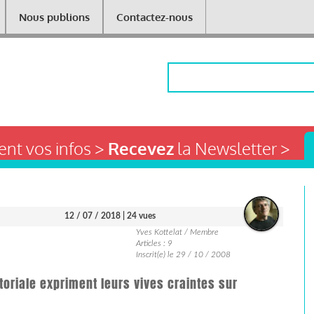
Nous publions
Contactez-nous
Rechercher
nt vos infos >
Recevez
la Newsletter >
12 / 07 / 2018
| 24 vues
Yves Kottelat / Membre
Articles : 9
Inscrit(e) le 29 / 10 / 2008
itoriale expriment leurs vives craintes sur