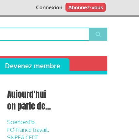
Connexion
Abonnez-vous
Devenez membre
Aujourd'hui
on parle de...
SciencesPo,
FO France travail,
SNPEA CFDT