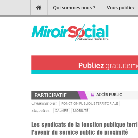
Aller
Qui sommes nous ?
Vous publiez
Main
au
contenu
navigation
principal
Publiez
gratuiteme
PARTICIPATIF
ACCÈS PUBLIC
Organisations
FONCTION PUBLIQUE TERRITORIALE
Étiquettes
SALAIRE
MOBILITÉ
Les syndicats de la fonction publique terr
l'avenir du service public de proximité