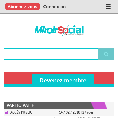
Aller
Qui sommes nous ?
Vous publiez
Nous publions
Contactez-nous
Abonnez-vous
Connexion
Main
au
contenu
navigation
principal
Rechercher
Devenez membre
PARTICIPATIF
ACCÈS PUBLIC
14 / 02 / 2018
| 27 vues
Amine Moussaoui /