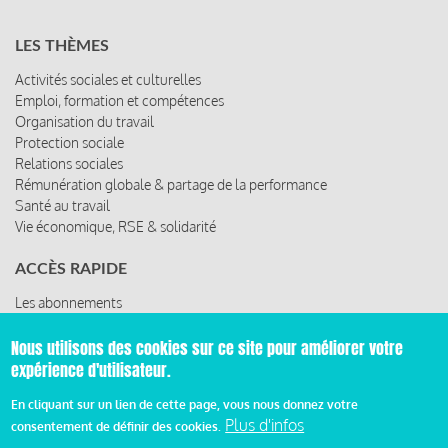
LES THÈMES
Activités sociales et culturelles
Emploi, formation et compétences
Organisation du travail
Protection sociale
Relations sociales
Rémunération globale & partage de la performance
Santé au travail
Vie économique, RSE & solidarité
ACCÈS RAPIDE
Les abonnements
Les rencontres
Les ressources
Nous utilisons des cookies sur ce site pour améliorer votre
expérience d'utilisateur.
En cliquant sur un lien de cette page, vous nous donnez votre
Plus d'infos
© 2019 Miroir Social - Réalisé par
Cafffeine
consentement de définir des cookies.