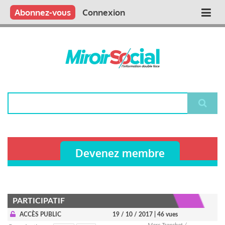
Aller
Qui sommes nous ?
Vous publiez
Nous publions
Contactez-nous
Abonnez-vous
Connexion
Main
au
contenu
navigation
principal
Rechercher
Devenez membre
PARTICIPATIF
ACCÈS PUBLIC
19 / 10 / 2017
| 46 vues
Marc Tranchat /