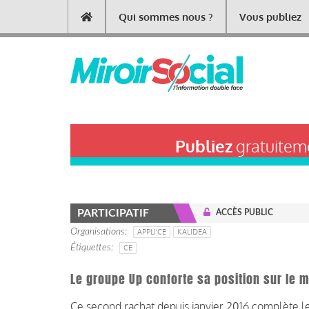
Aller
Qui sommes nous ?
Vous publiez
Main
au
contenu
navigation
principal
Publiez
gratuiteme
PARTICIPATIF
ACCÈS PUBLIC
Organisations
APPLI'CE
KALIDEA
Étiquettes
CE
Le groupe Up conforte sa position sur le m
Ce second rachat depuis janvier 2016 complète le