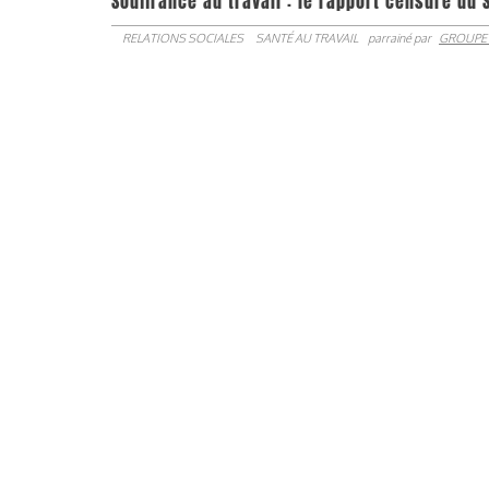
Souffrance au travail : le rapport censuré du 
RELATIONS SOCIALES
SANTÉ AU TRAVAIL
parrainé par
GROUPE