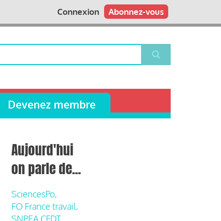
Connexion
Abonnez-vous
Devenez membre
Aujourd'hui
on parle de...
SciencesPo,
FO France travail,
SNPEA CFDT