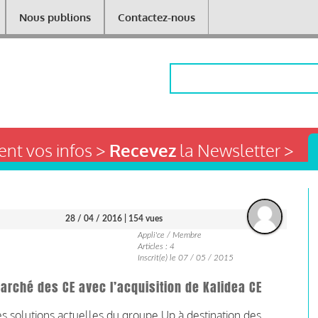
Nous publions
Contactez-nous
Rechercher
nt vos infos >
Recevez
la Newsletter >
28 / 04 / 2016
| 154 vues
Appli'ce / Membre
Articles : 4
Inscrit(e) le 07 / 05 / 2015
arché des CE avec l’acquisition de Kalidea CE
s solutions actuelles du groupe Up à destination des