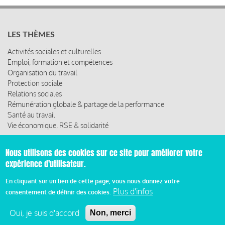
LES THÈMES
Activités sociales et culturelles
Emploi, formation et compétences
Organisation du travail
Protection sociale
Relations sociales
Rémunération globale & partage de la performance
Santé au travail
Vie économique, RSE & solidarité
ACCÈS RAPIDE
Nous utilisons des cookies sur ce site pour améliorer votre
expérience d'utilisateur.
Les abonnements
Les rencontres
En cliquant sur un lien de cette page, vous nous donnez votre
Les ressources
Plus d'infos
consentement de définir des cookies.
Oui, je suis d'accord
Non, merci