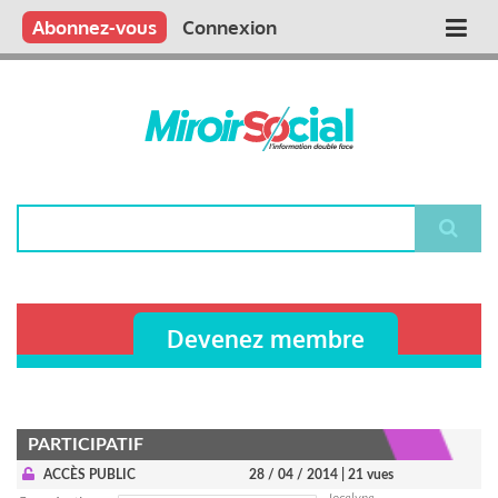
Aller
Qui sommes nous ?
Vous publiez
Nous publions
Contactez-nous
Abonnez-vous
Connexion
Main
au
contenu
navigation
principal
Rechercher
Devenez membre
PARTICIPATIF
ACCÈS PUBLIC
28 / 04 / 2014
| 21 vues
Jocelyne