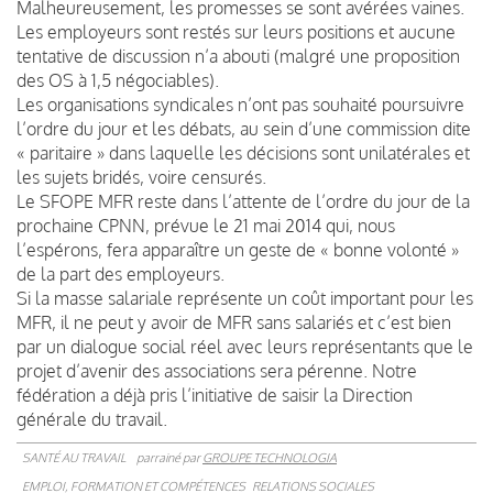
Malheureusement, les promesses se sont avérées vaines.
Les employeurs sont restés sur leurs positions et aucune
tentative de discussion n’a abouti (malgré une proposition
des OS à 1,5 négociables).
Les organisations syndicales n’ont pas souhaité poursuivre
l’ordre du jour et les débats, au sein d’une commission dite
« paritaire » dans laquelle les décisions sont unilatérales et
les sujets bridés, voire censurés.
Le SFOPE MFR reste dans l’attente de l’ordre du jour de la
prochaine CPNN, prévue le 21 mai 2014 qui, nous
l’espérons, fera apparaître un geste de « bonne volonté »
de la part des employeurs.
Si la masse salariale représente un coût important pour les
MFR, il ne peut y avoir de MFR sans salariés et c’est bien
par un dialogue social réel avec leurs représentants que le
projet d’avenir des associations sera pérenne. Notre
fédération a déjà pris l’initiative de saisir la Direction
générale du travail.
SANTÉ AU TRAVAIL
parrainé par
GROUPE TECHNOLOGIA
EMPLOI, FORMATION ET COMPÉTENCES
RELATIONS SOCIALES