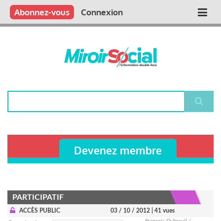
Aller
Qui sommes nous ?
Vous publiez
Nous publions
Contactez-nous
Abonnez-vous
Connexion
Main
au
contenu
navigation
principal
Rechercher
Devenez membre
PARTICIPATIF
ACCÈS PUBLIC
03 / 10 / 2012
| 41 vues
François Dubreuil /