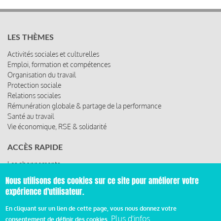
LES THÈMES
Activités sociales et culturelles
Emploi, formation et compétences
Organisation du travail
Protection sociale
Relations sociales
Rémunération globale & partage de la performance
Santé au travail
Vie économique, RSE & solidarité
ACCÈS RAPIDE
Les abonnements
Les rencontres
Nous utilisons des cookies sur ce site pour améliorer votre
Les ressources
expérience d'utilisateur.
En cliquant sur un lien de cette page, vous nous donnez votre
Plus d'infos
consentement de définir des cookies.