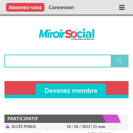
Aller
Qui sommes nous ?
Vous publiez
Nous publions
Contactez-nous
Abonnez-vous
Connexion
Main
au
contenu
navigation
principal
Rechercher
Devenez membre
PARTICIPATIF
ACCÈS PUBLIC
18 / 06 / 2012
| 31 vues
Audrey Houssais /