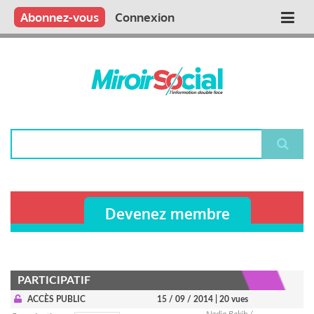
Aller
Qui sommes nous ?
Vous publiez
Nous publions
Contactez-nous
Abonnez-vous
Connexion
Main
au
contenu
navigation
principal
Rechercher
Devenez membre
PARTICIPATIF
ACCÈS PUBLIC
15 / 09 / 2014
| 20 vues
Nadia Rakib /