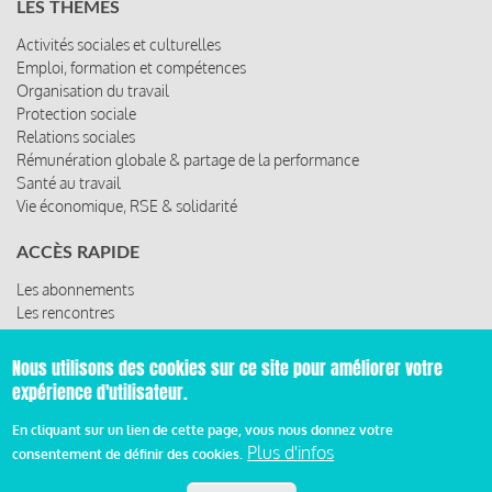
LES THÈMES
Activités sociales et culturelles
Emploi, formation et compétences
Organisation du travail
Protection sociale
Relations sociales
Rémunération globale & partage de la performance
Santé au travail
Vie économique, RSE & solidarité
ACCÈS RAPIDE
Les abonnements
Les rencontres
Les ressources
Nous utilisons des cookies sur ce site pour améliorer votre
expérience d'utilisateur.
© 2019 Miroir Social - Réalisé par
Cafffeine
En cliquant sur un lien de cette page, vous nous donnez votre
Plus d'infos
consentement de définir des cookies.
Mentions légales et condition générale d’utilisation et