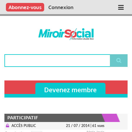
Aller
Qui sommes nous ?
Vous publiez
Nous publions
Contactez-nous
Abonnez-vous
Connexion
Main
au
contenu
navigation
principal
Rechercher
Devenez membre
PARTICIPATIF
ACCÈS PUBLIC
21 / 07 / 2014
| 61 vues
Marie-Josée