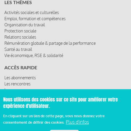
Organisation du travail
Protection sociale
Relations sociales
Rémunération globale & partage de la performance
Santé au travail
Vie économique, RSE & solidarité
ACCÈS RAPIDE
Les abonnements
Les rencontres
Les ressources
© 2019 Miroir Social - Réalisé par
Cafffeine
Nous utilisons des cookies sur ce site pour améliorer votre
expérience d'utilisateur.
Mentions légales et condition générale d’utilisation et
Pied
d’abonnement
En cliquant sur un lien de cette page, vous nous donnez votre
Plus d'infos
consentement de définir des cookies.
de