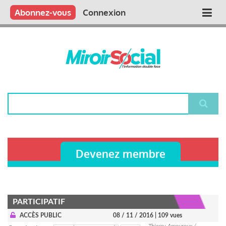
Aller
Qui sommes nous ?
Vous publiez
Nous publions
Contactez-nous
Abonnez-vous
Connexion
Main
au
contenu
navigation
principal
Rechercher
Devenez membre
PARTICIPATIF
ACCÈS PUBLIC
08 / 11 / 2016
| 109 vues
Thierry Amouroux /