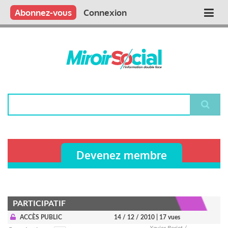
Aller
Qui sommes nous ?
Vous publiez
Nous publions
Contactez-nous
Abonnez-vous
Connexion
Main
au
contenu
navigation
principal
Rechercher
Devenez membre
PARTICIPATIF
ACCÈS PUBLIC
14 / 12 / 2010
| 17 vues
Xavier Berjot /