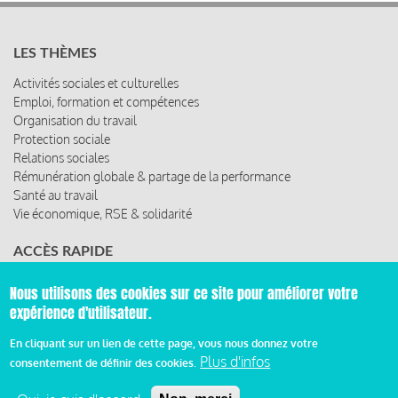
LES THÈMES
Activités sociales et culturelles
Emploi, formation et compétences
Organisation du travail
Protection sociale
Relations sociales
Rémunération globale & partage de la performance
Santé au travail
Vie économique, RSE & solidarité
ACCÈS RAPIDE
Les abonnements
Nous utilisons des cookies sur ce site pour améliorer votre
Les rencontres
expérience d'utilisateur.
Les ressources
En cliquant sur un lien de cette page, vous nous donnez votre
Plus d'infos
consentement de définir des cookies.
© 2019 Miroir Social - Réalisé par
Cafffeine