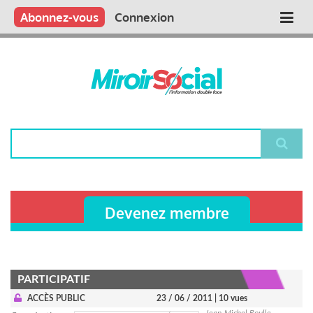
Aller
Qui sommes nous ?
Vous publiez
Nous publions
Contactez-nous
Abonnez-vous
Connexion
Main
au
contenu
navigation
principal
Rechercher
Devenez membre
PARTICIPATIF
ACCÈS PUBLIC
23 / 06 / 2011
| 10 vues
Jean-Michel Roulle