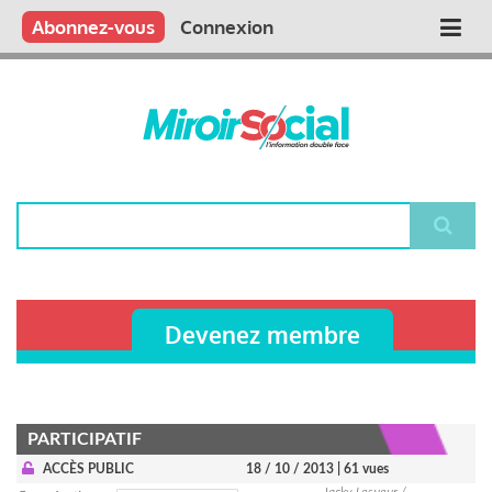
Aller
Qui sommes nous ?
Vous publiez
Nous publions
Contactez-nous
Abonnez-vous
Connexion
Main
au
contenu
navigation
principal
Rechercher
Devenez membre
PARTICIPATIF
ACCÈS PUBLIC
18 / 10 / 2013
| 61 vues
Jacky Lesueur /