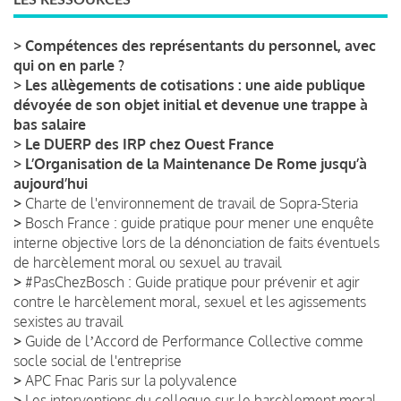
>
Compétences des représentants du personnel, avec
qui on en parle ?
>
Les allègements de cotisations : une aide publique
dévoyée de son objet initial et devenue une trappe à
bas salaire
>
Le DUERP des IRP chez Ouest France
>
L’Organisation de la Maintenance De Rome jusqu’à
aujourd’hui
>
Charte de l'environnement de travail de Sopra-Steria
>
Bosch France : guide pratique pour mener une enquête
interne objective lors de la dénonciation de faits éventuels
de harcèlement moral ou sexuel au travail
>
#PasChezBosch : Guide pratique pour prévenir et agir
contre le harcèlement moral, sexuel et les agissements
sexistes au travail
>
Guide de lʼAccord de Performance Collective comme
socle social de l'entreprise
>
APC Fnac Paris sur la polyvalence
>
Les interventions du colloque sur le harcèlement moral