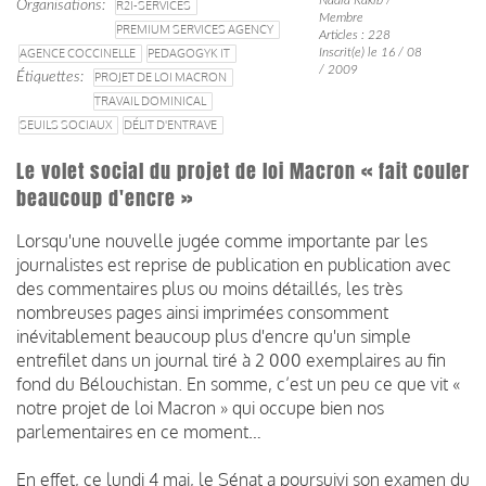
Organisations
R2I-SERVICES
Membre
PREMIUM SERVICES AGENCY
Articles : 228
AGENCE COCCINELLE
PEDAGOGYK IT
Inscrit(e) le 16 / 08
/ 2009
Étiquettes
PROJET DE LOI MACRON
TRAVAIL DOMINICAL
SEUILS SOCIAUX
DÉLIT D'ENTRAVE
Le volet social du projet de loi Macron « fait couler
beaucoup d'encre »
Lorsqu'une nouvelle jugée comme importante par les
journalistes est reprise de publication en publication avec
des commentaires plus ou moins détaillés, les très
nombreuses pages ainsi imprimées consomment
inévitablement beaucoup plus d'encre qu'un simple
entrefilet dans un journal tiré à 2 000 exemplaires au fin
fond du Bélouchistan. En somme, c’est un peu ce que vit «
notre projet de loi Macron » qui occupe bien nos
parlementaires en ce moment…
En effet, ce lundi 4 mai, le Sénat a poursuivi son examen du