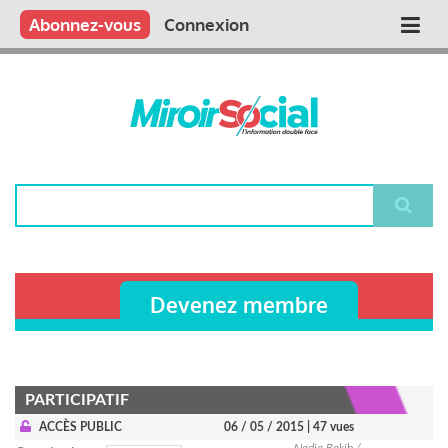
Aller
Qui sommes nous ?
Vous publiez
Nous publions
Contactez-nous
Abonnez-vous
Connexion
Main
au
contenu
navigation
principal
Rechercher
Devenez membre
PARTICIPATIF
ACCÈS PUBLIC
06 / 05 / 2015
| 47 vues
Nadia Rakib /