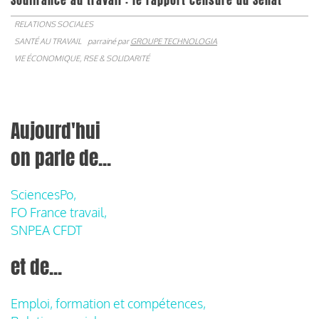
Souffrance au travail : le rapport censuré du Sénat
RELATIONS SOCIALES
SANTÉ AU TRAVAIL
parrainé par
GROUPE TECHNOLOGIA
VIE ÉCONOMIQUE, RSE & SOLIDARITÉ
Aujourd'hui
on parle de...
SciencesPo,
FO France travail,
SNPEA CFDT
et de...
Emploi, formation et compétences,