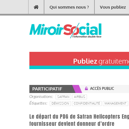
Aller
Qui sommes nous ?
Vous publiez
Main
au
contenu
navigation
principal
Publiez
gratuiteme
PARTICIPATIF
ACCÈS PUBLIC
Organisations
SAFRAN
AIRBUS
Étiquettes
DÉMISSION
CONFIDENTIALITÉ
MANAGEMENT
Le départ du PDG de Safran Helicopters Eng
fournisseur devient donneur d’ordre