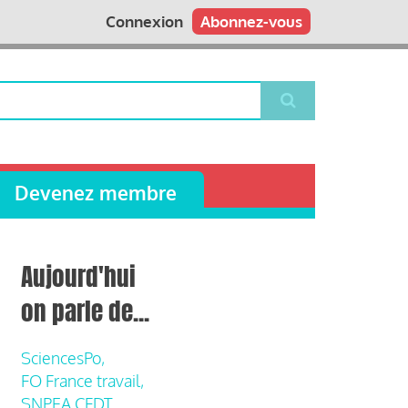
Connexion
Abonnez-vous
Devenez membre
Aujourd'hui
on parle de...
SciencesPo,
FO France travail,
SNPEA CFDT