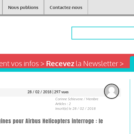
Nous publions
Contactez-nous
Rechercher
nt vos infos >
Recevez
la Newsletter >
28 / 02 / 2018
| 297 vues
Corinne Schievene / Membre
Articles : 2
Inscrit(e) le 28 / 02 / 2018
ines pour Airbus Helicopters interroge : le