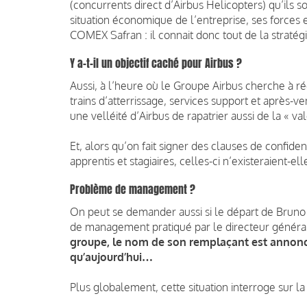
(concurrents direct d’Airbus Helicopters) qu’ils so
situation économique de l’entreprise, ses forces
COMEX Safran : il connait donc tout de la straté
Y a-t-il un objectif caché pour Airbus ?
Aussi, à l’heure où le Groupe Airbus cherche à r
trains d’atterrissage, services support et après-v
une velléité d’Airbus de rapatrier aussi de la « v
Et, alors qu’on fait signer des clauses de confide
apprentis et stagiaires, celles-ci n’existeraient-el
Problème de management ?
On peut se demander aussi si le départ de Brun
de management pratiqué par le directeur généra
groupe, le nom de son remplaçant est annoncé 
qu’aujourd’hui…
Plus globalement, cette situation interroge sur l