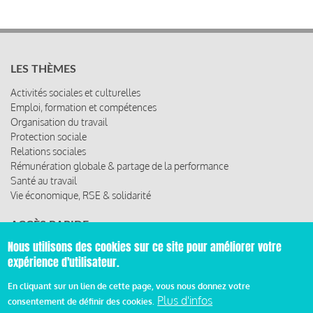
LES THÈMES
Activités sociales et culturelles
Emploi, formation et compétences
Organisation du travail
Protection sociale
Relations sociales
Rémunération globale & partage de la performance
Santé au travail
Vie économique, RSE & solidarité
ACCÈS RAPIDE
Nous utilisons des cookies sur ce site pour améliorer votre
Les abonnements
expérience d'utilisateur.
Les rencontres
Les ressources
En cliquant sur un lien de cette page, vous nous donnez votre
Plus d'infos
consentement de définir des cookies.