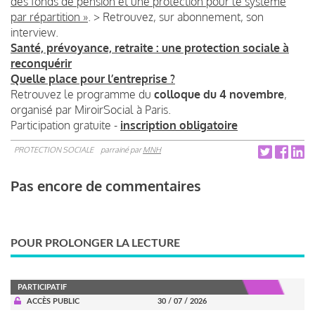
des fonds de pension et une protection pour le système
par répartition »
. > Retrouvez, sur abonnement, son
interview.
Santé, prévoyance, retraite : une protection sociale à
reconquérir
Quelle place pour l’entreprise ?
Retrouvez le programme du
colloque du 4 novembre
,
organisé par MiroirSocial à Paris.
Participation gratuite -
inscription obligatoire
PROTECTION SOCIALE
parrainé par
MNH
Pas encore de commentaires
POUR PROLONGER LA LECTURE
PARTICIPATIF
ACCÈS PUBLIC
30 / 07 / 2026