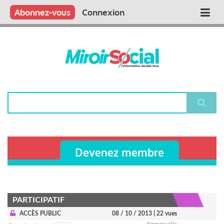
Aller
Qui sommes nous ?
Vous publiez
Nous publions
Contactez-nous
Abonnez-vous
Connexion
Main
au
contenu
navigation
principal
Rechercher
Devenez membre
PARTICIPATIF
ACCÈS PUBLIC
08 / 10 / 2013
| 22 vues
Emmanuelle